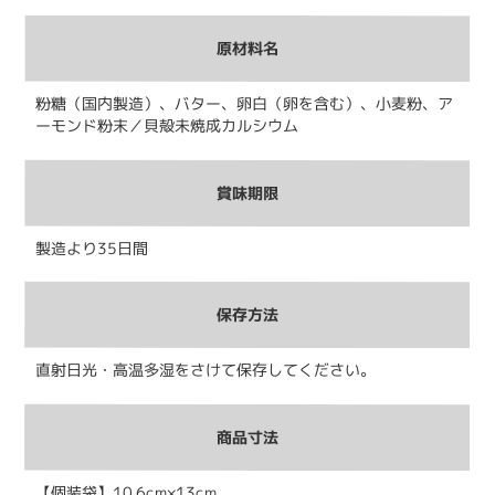
原材料名
粉糖（国内製造）、バター、卵白（卵を含む）、小麦粉、ア
ーモンド粉末／貝殻未焼成カルシウム
賞味期限
製造より35日間
保存方法
直射日光・高温多湿をさけて保存してください。
商品寸法
【個装袋】10.6cm×13cm